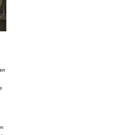
nen
e
on