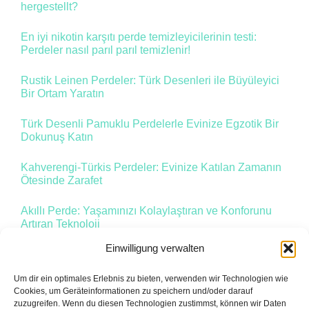
hergestellt?
En iyi nikotin karşıtı perde temizleyicilerinin testi:
Perdeler nasıl parıl parıl temizlenir!
Rustik Leinen Perdeler: Türk Desenleri ile Büyüleyici
Bir Ortam Yaratın
Türk Desenli Pamuklu Perdelerle Evinize Egzotik Bir
Dokunuş Katın
Kahverengi-Türkis Perdeler: Evinize Katılan Zamanın
Ötesinde Zarafet
Akıllı Perde: Yaşamınızı Kolaylaştıran ve Konforunu
Artıran Teknoloji
Einwilligung verwalten
Um dir ein optimales Erlebnis zu bieten, verwenden wir Technologien wie
1
2
Vor
Cookies, um Geräteinformationen zu speichern und/oder darauf
zuzugreifen. Wenn du diesen Technologien zustimmst, können wir Daten