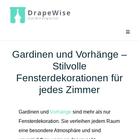
Zum
Inhalt
springen
Toggle
Naviga
Gardinen-Ratgeber
Gardinen und Vorhänge –
Stilvolle
Gardinen-Tools
Fensterdekorationen für
jedes Zimmer
Gardinen und
Vorhänge
sind mehr als nur
Fensterdekoration. Sie verleihen jedem Raum
eine besondere Atmosphäre und sind