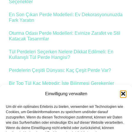
Seçenekler
En Son Çıkan Perde Modelleri: Ev Dekorasyonunuzda
Fark Yaratın
Oturma Odası Perde Modelleri: Evinize Zarafet ve Stil
Katacak Tasarımlar
Tül Perdeleri Seçerken Nelere Dikkat Edilmeli: En
Kullanışlı Tül Perde Hangisi?
Perdelerin Çeşitli Dünyası: Kaç Çeşit Perde Var?
Bir Top Tül Kaç Metredir: İşte Bilinmesi Gerekenler
Einwilligung verwalten
Um dir ein optimales Erlebnis zu bieten, verwenden wir Technologien wie
Zurück
1
2
3
Vor
Cookies, um Geräteinformationen zu speichern und/oder darauf
zuzugreifen. Wenn du diesen Technologien zustimmst, können wir Daten
wie das Surfverhalten oder eindeutige IDs auf dieser Website verarbeiten.
Wenn du deine Einwilligung nicht erteilst oder zurückziehst, können