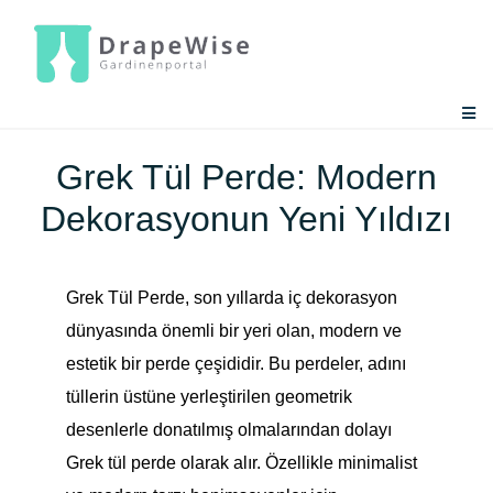
Zum
Inhalt
springen
Togg
Navi
Gardinen-Ratgeber
Grek Tül Perde: Modern
Dekorasyonun Yeni Yıldızı
Gardinen-Tools
Grek Tül Perde, son yıllarda iç dekorasyon
dünyasında önemli bir yeri olan, modern ve
estetik bir perde çeşididir. Bu perdeler, adını
tüllerin üstüne yerleştirilen geometrik
desenlerle donatılmış olmalarından dolayı
Grek tül perde olarak alır. Özellikle minimalist