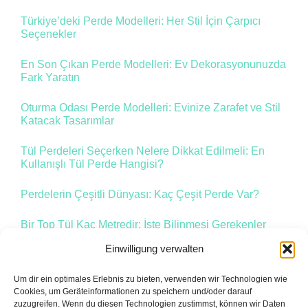
Türkiye’deki Perde Modelleri: Her Stil İçin Çarpıcı
Seçenekler
En Son Çıkan Perde Modelleri: Ev Dekorasyonunuzda
Fark Yaratın
Oturma Odası Perde Modelleri: Evinize Zarafet ve Stil
Katacak Tasarımlar
Tül Perdeleri Seçerken Nelere Dikkat Edilmeli: En
Kullanışlı Tül Perde Hangisi?
Perdelerin Çeşitli Dünyası: Kaç Çeşit Perde Var?
Bir Top Tül Kaç Metredir: İşte Bilinmesi Gerekenler
Einwilligung verwalten
Um dir ein optimales Erlebnis zu bieten, verwenden wir Technologien wie
Zurück
1
2
3
Vor
Cookies, um Geräteinformationen zu speichern und/oder darauf
zuzugreifen. Wenn du diesen Technologien zustimmst, können wir Daten