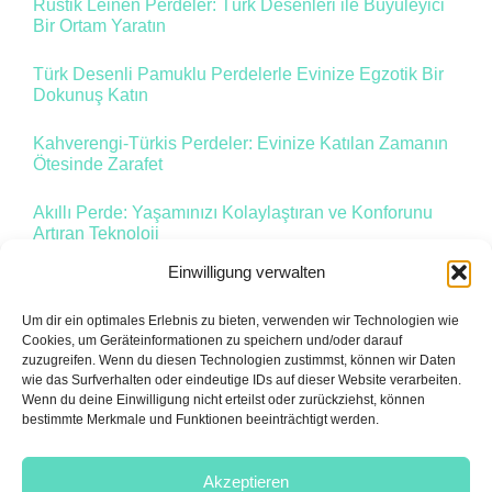
Rustik Leinen Perdeler: Türk Desenleri ile Büyüleyici
Bir Ortam Yaratın
Türk Desenli Pamuklu Perdelerle Evinize Egzotik Bir
Dokunuş Katın
Kahverengi-Türkis Perdeler: Evinize Katılan Zamanın
Ötesinde Zarafet
Akıllı Perde: Yaşamınızı Kolaylaştıran ve Konforunu
Artıran Teknoloji
Einwilligung verwalten
Um dir ein optimales Erlebnis zu bieten, verwenden wir Technologien wie
1
2
Vor
Cookies, um Geräteinformationen zu speichern und/oder darauf
zuzugreifen. Wenn du diesen Technologien zustimmst, können wir Daten
wie das Surfverhalten oder eindeutige IDs auf dieser Website verarbeiten.
Wenn du deine Einwilligung nicht erteilst oder zurückziehst, können
bestimmte Merkmale und Funktionen beeinträchtigt werden.
Akzeptieren