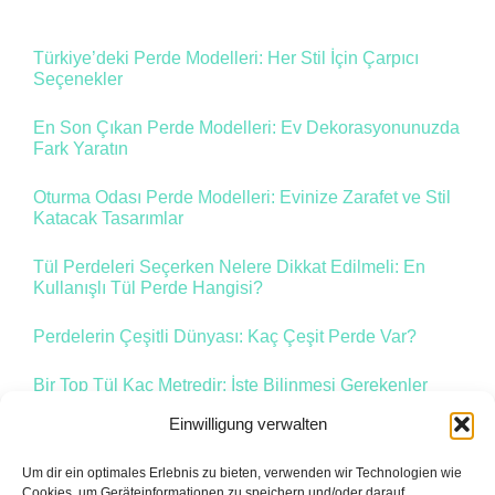
Türkiye’deki Perde Modelleri: Her Stil İçin Çarpıcı
Seçenekler
En Son Çıkan Perde Modelleri: Ev Dekorasyonunuzda
Fark Yaratın
Oturma Odası Perde Modelleri: Evinize Zarafet ve Stil
Katacak Tasarımlar
Tül Perdeleri Seçerken Nelere Dikkat Edilmeli: En
Kullanışlı Tül Perde Hangisi?
Perdelerin Çeşitli Dünyası: Kaç Çeşit Perde Var?
Bir Top Tül Kaç Metredir: İşte Bilinmesi Gerekenler
Einwilligung verwalten
Um dir ein optimales Erlebnis zu bieten, verwenden wir Technologien wie
Zurück
1
2
3
Vor
Cookies, um Geräteinformationen zu speichern und/oder darauf