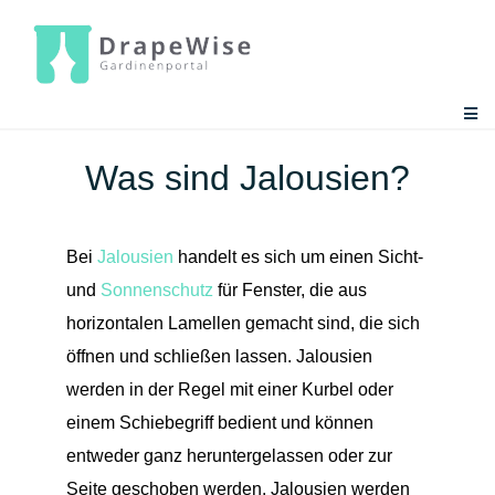
Zum
Inhalt
springen
Togg
Navi
Gardinen-Ratgeber
Was sind Jalousien?
Gardinen-Tools
Bei
Jalousien
handelt es sich um einen Sicht-
und
Sonnenschutz
für Fenster, die aus
horizontalen Lamellen gemacht sind, die sich
öffnen und schließen lassen. Jalousien
werden in der Regel mit einer Kurbel oder
einem Schiebegriff bedient und können
entweder ganz heruntergelassen oder zur
Seite geschoben werden. Jalousien werden