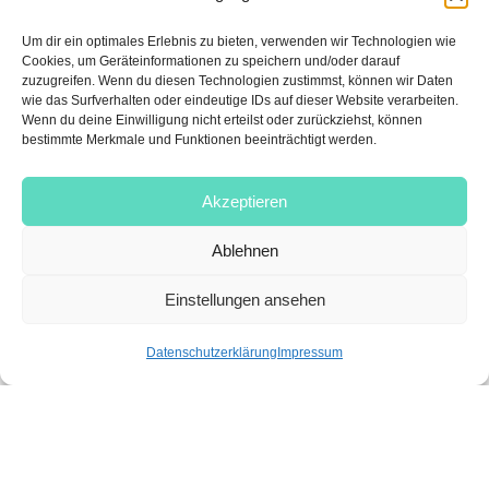
Kahverengi-Türkis Perdeler: Evinize Katılan Zamanın
Um dir ein optimales Erlebnis zu bieten, verwenden wir Technologien wie
Ötesinde Zarafet
Cookies, um Geräteinformationen zu speichern und/oder darauf
zuzugreifen. Wenn du diesen Technologien zustimmst, können wir Daten
Akıllı Perde: Yaşamınızı Kolaylaştıran ve Konforunu
wie das Surfverhalten oder eindeutige IDs auf dieser Website verarbeiten.
Artıran Teknoloji
Wenn du deine Einwilligung nicht erteilst oder zurückziehst, können
bestimmte Merkmale und Funktionen beeinträchtigt werden.
Akzeptieren
1
2
Vor
Ablehnen
Einstellungen ansehen
Datenschutzerklärung
Impressum